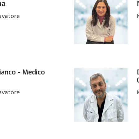
na
avatore
Bianco - Medico
avatore