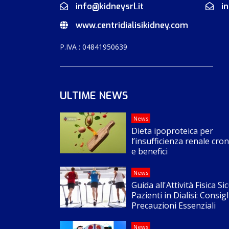
info@kidneysrl.it
i
www.centridialisikidney.com
P.IVA : 04841950639
ULTIME NEWS
News
Dieta ipoproteica per
l’insufficienza renale cron
e benefici
News
Guida all'Attività Fisica Si
Pazienti in Dialisi: Consigl
Precauzioni Essenziali
News