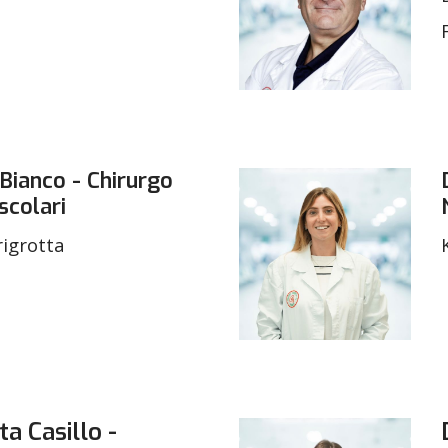
ianco - Chirurgo
scolari
rigrotta
a Casillo -