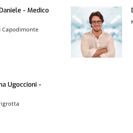
Daniele - Medico
i Capodimonte
na Ugoccioni -
rigrotta